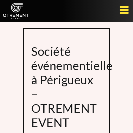
Passer
au
contenu
Société
événementielle
à Périgueux
–
O
TREMENT
EVENT