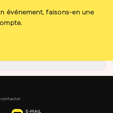
’un événement, faisons-en une
compte.
contacter
E-MAIL