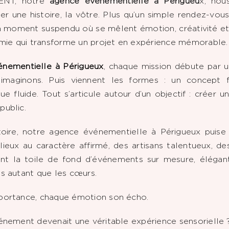
NT, notre
agence événementielle à Périgueu
x, nou
r une histoire, la vôtre. Plus qu’un simple rendez-vous 
n moment suspendu où se mêlent émotion, créativité et 
himie qui transforme un projet en expérience mémorable.
nementielle à Périgueux
, chaque mission débute par 
 imaginons. Puis viennent les formes : un concept f
ue fluide. Tout s’articule autour d’un objectif : créer u
public.
oire, notre agence événementielle à Périgueux puise 
lieux au caractère affirmé, des artisans talentueux, d
ent la toile de fond d’événements sur mesure, élégant
ts autant que les cœurs.
mportance, chaque émotion son écho.
vénement devenait une véritable expérience sensorielle 