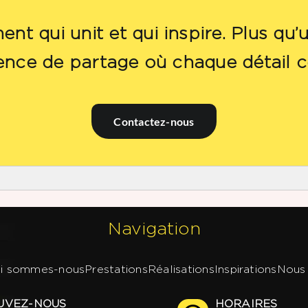
 qui unit et qui inspire. Plus qu
ence de partage où chaque détail 
Contactez-nous
Navigation
i sommes-nous
Prestations
Réalisations
Inspirations
Nous 
UVEZ-NOUS
HORAIRES