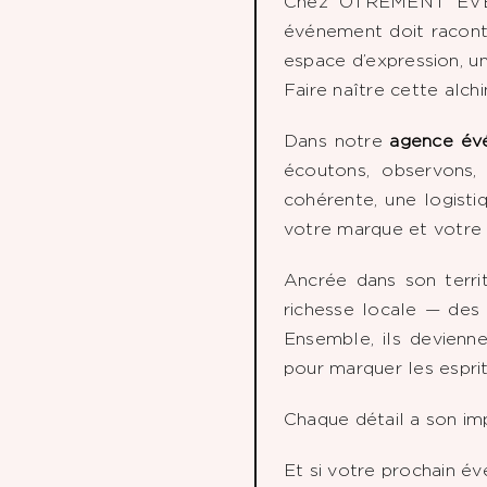
Chez OTREMENT EVE
événement doit raconte
espace d’expression, u
Faire naître cette alc
Dans notre
agence évé
écoutons, observons,
cohérente, une logistiq
votre marque et votre 
Ancrée dans son territ
richesse locale — des 
Ensemble, ils devienn
pour marquer les espri
Chaque détail a son i
Et si votre prochain é